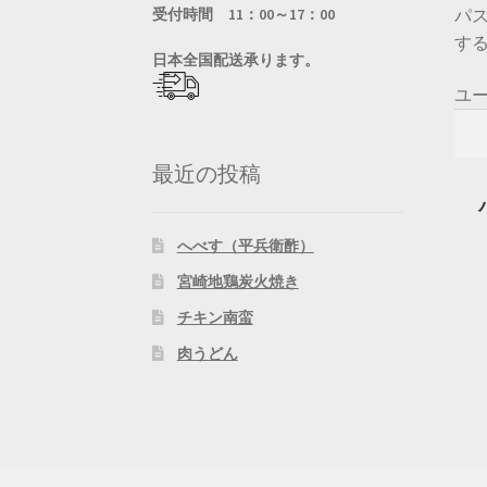
受付時間 11：00～17：00
パ
す
日
本全国配送承ります。
ユ
最近の投稿
へべす（平兵衛酢）
宮崎地鶏炭火焼き
チキン南蛮
肉うどん