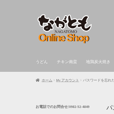
ナ
コ
ビ
ン
ゲ
テ
ー
ン
シ
ツ
ョ
へ
ン
ス
へ
キ
うどん
チキン南蛮
地鶏炭火焼き
ス
ッ
キ
プ
ッ
ホーム
My アカウント
パスワードを忘れ
プ
パ
お電話でのお問合せ/0982-52-4849