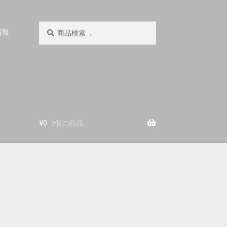
検
検
情報
索
索
対
象:
¥
0
0個の商品