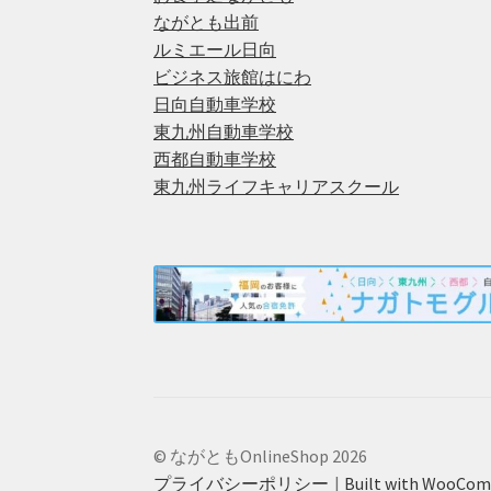
ながとも出前
ルミエール日向
ビジネス旅館はにわ
日向自動車学校
東九州自動車学校
西都自動車学校
東九州ライフキャリアスクール
© ながともOnlineShop 2026
プライバシーポリシー
Built with WooCo