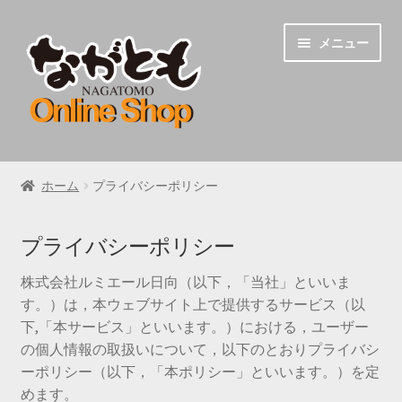
ナ
コ
メニュー
ビ
ン
ゲ
テ
ー
ン
シ
ツ
ョ
へ
うどん
ン
ス
ホーム
プライバシーポリシー
へ
キ
チキン南蛮
ス
ッ
キ
プ
プライバシーポリシー
地鶏炭火焼き
ッ
プ
株式会社ルミエール日向（以下，「当社」といいま
ながとものちゃんぽん
す。）は，本ウェブサイト上で提供するサービス（以
下,「本サービス」といいます。）における，ユーザー
の個人情報の取扱いについて，以下のとおりプライバシ
ーポリシー（以下，「本ポリシー」といいます。）を定
めます。