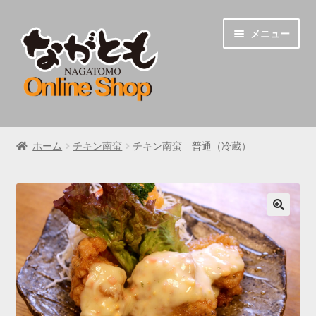
ナ
コ
メニュー
ビ
ン
ゲ
テ
ー
ン
シ
ツ
ョ
へ
うどん
ン
ス
ホーム
チキン南蛮
チキン南蛮 普通（冷蔵）
へ
キ
チキン南蛮
ス
ッ
キ
プ
地鶏炭火焼き
ッ
プ
🔍
ながとものちゃんぽん