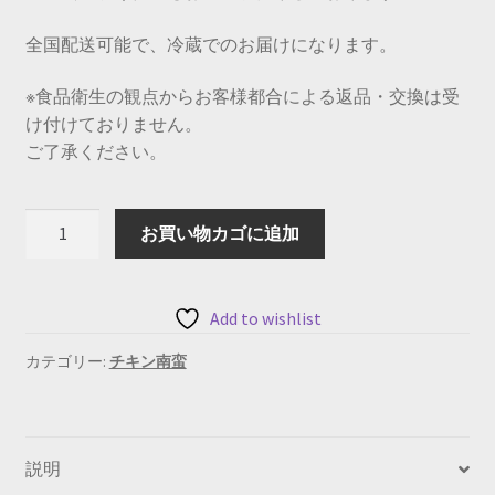
全国配送可能で、冷蔵でのお届けになります。
※食品衛生の観点からお客様都合による返品・交換は受
け付けておりません。
ご了承ください。
チ
お買い物カゴに追加
キ
ン
南
Add to wishlist
蛮
普
カテゴリー:
チキン南蛮
通
（冷
蔵）
説明
個