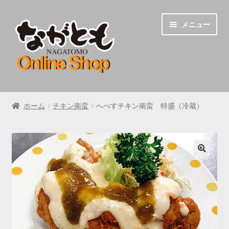
ナ
コ
メニュー
ビ
ン
ゲ
テ
ー
ン
シ
ツ
ョ
へ
うどん
ン
ス
ホーム
チキン南蛮
へべすチキン南蛮 特盛（冷蔵）
へ
キ
チキン南蛮
ス
ッ
キ
プ
地鶏炭火焼き
ッ
プ
🔍
ながとものちゃんぽん