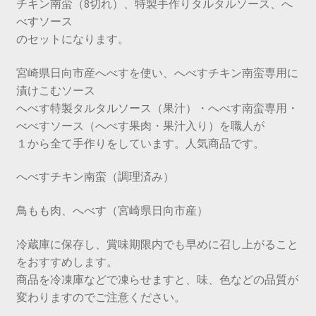
チキン南蛮（8切れ）、特製手作りタルタルソース、へ
べすソース
のセットになります。
宮崎県日向市産へべすを使い、へべすチキン南蛮専用に
漬けこむソース
へべす特製タルタルソース（果汁）・へべす南蛮専用・
べべすソース（へべす果肉・果汁入り）を職人が
１から全て手作りをしています。人気商品です。
へべすチキン南蛮（調理済み）
鳥もも肉、へべす（宮崎県日向市産）
冷蔵庫に保存し、賞味期限内でも早めに召し上がること
をおすすめします。
商品を冷凍庫などで凍らせますと、味、色などの品質が
変わりますのでご注意ください。