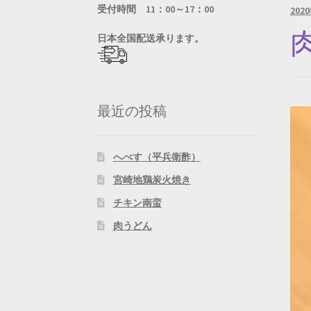
受付時間 11：00～17：00
202
日
本全国配送承ります。
最近の投稿
へべす（平兵衛酢）
宮崎地鶏炭火焼き
チキン南蛮
肉うどん