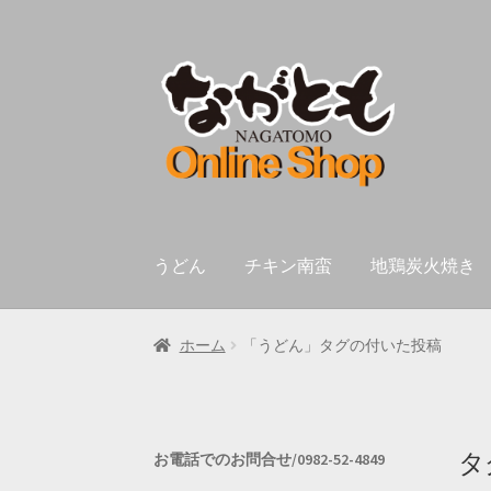
ナ
コ
ビ
ン
ゲ
テ
ー
ン
シ
ツ
ョ
へ
ン
ス
へ
キ
うどん
チキン南蛮
地鶏炭火焼き
ス
ッ
キ
プ
ッ
ホーム
「うどん」タグの付いた投稿
プ
タ
お電話でのお問合せ/0982-52-4849