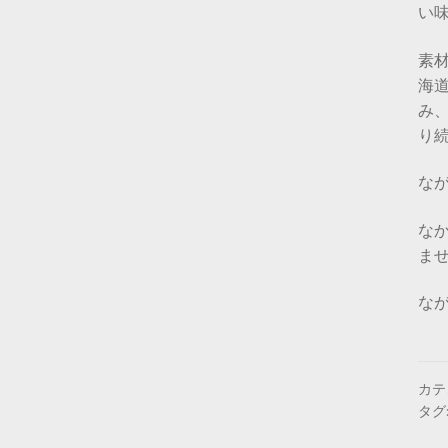
い
素
海
み
り
な
な
ま
なが
カテ
タグ