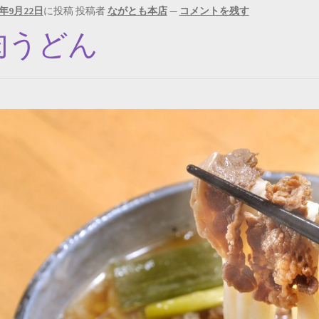
0年9月22日
に投稿
投稿者
ながとも本店
—
コメントを残す
肉うどん