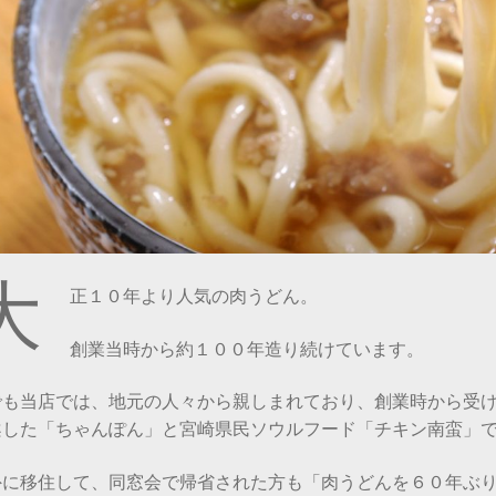
大
正１０年より人気の肉うどん。
創業当時から約１００年造り続けています。
でも当店では、地元の人々から親しまれており、創業時から受
案した「ちゃんぽん」と宮崎県民ソウルフード「チキン南蛮」
外に移住して、同窓会で帰省された方も「肉うどんを６０年ぶ