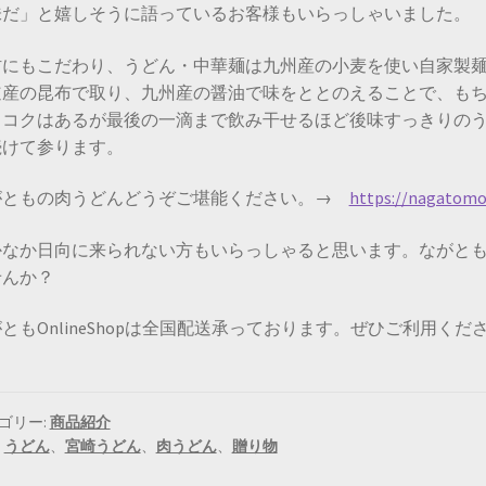
味だ」と嬉しそうに語っているお客様もいらっしゃいました。
材にもこだわり、うどん・中華麺は九州産の小麦を使い自家製
道産の昆布で取り、九州産の醤油で味をととのえることで、も
、コクはあるが最後の一滴まで飲み干せるほど後味すっきりの
続けて参ります。
がともの肉うどんどうぞご堪能ください。→
https://nagatomo
かなか日向に来られない方もいらっしゃると思います。ながと
せんか？
ともOnlineShopは全国配送承っております。ぜひご利用くだ
ゴリー:
商品紹介
:
うどん
、
宮崎うどん
、
肉うどん
、
贈り物