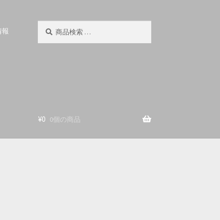
検
検
情報
索
索
対
象:
¥
0
0個の商品