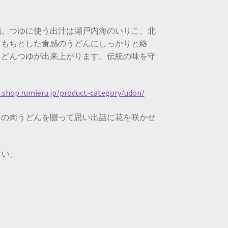
麺。つゆに使う出汁は瀬戸内海のいりこ、北
ちもちとした食感のうどんにしっかりと絡
うどんつゆが出来上がります。伝統の味を守
.shop.rumieru.jp/product-category/udon/
もの肉うどんを贈って思い出話に花を咲かせ
さい。