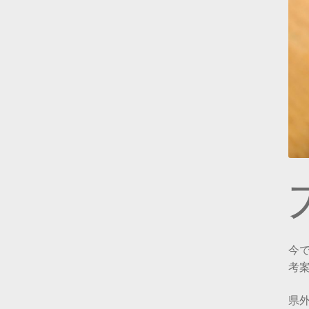
今
考
県