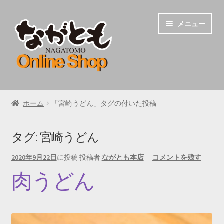
ナ
コ
メニュー
ビ
ン
ゲ
テ
ー
ン
シ
ツ
ョ
へ
うどん
ン
ス
ホーム
「宮崎うどん」タグの付いた投稿
へ
キ
チキン南蛮
ス
ッ
キ
プ
タグ:
宮崎うどん
地鶏炭火焼き
ッ
プ
2020年9月22日
に投稿
投稿者
ながとも本店
—
コメントを残す
ながとものちゃんぽん
肉うどん