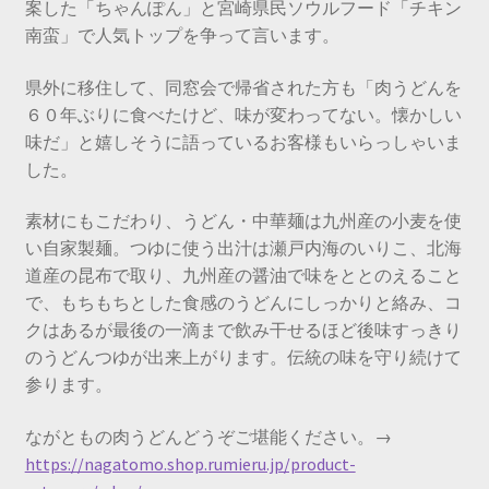
案した「ちゃんぽん」と宮崎県民ソウルフード「チキン
南蛮」で人気トップを争って言います。
県外に移住して、同窓会で帰省された方も「肉うどんを
６０年ぶりに食べたけど、味が変わってない。懐かしい
味だ」と嬉しそうに語っているお客様もいらっしゃいま
した。
素材にもこだわり、うどん・中華麺は九州産の小麦を使
い自家製麺。つゆに使う出汁は瀬戸内海のいりこ、北海
道産の昆布で取り、九州産の醤油で味をととのえること
で、もちもちとした食感のうどんにしっかりと絡み、コ
クはあるが最後の一滴まで飲み干せるほど後味すっきり
のうどんつゆが出来上がります。伝統の味を守り続けて
参ります。
ながともの肉うどんどうぞご堪能ください。→
https://nagatomo.shop.rumieru.jp/product-