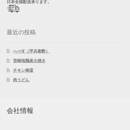
日
本全国配送承ります。
最近の投稿
へべす（平兵衛酢）
宮崎地鶏炭火焼き
チキン南蛮
肉うどん
会社情報